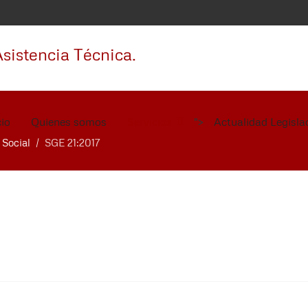
cio
Quienes somos
Servicios
Actualidad Legisla
">
 Social
SGE 21:2017