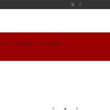
ción
Noticias
Contacto
">
">
Sign In